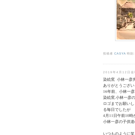
投稿者
CASYA
時刻
2019年4月12日
染絵窯 小林一彦
ありがとうござい
16年前、小林一
染絵窯.小林一彦
ロゴまでお願いし
る毎日でしたが
4月11日午前10
小林一彦の子供達(
いつものように笑っ