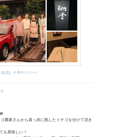
:
10:51
0 件のコメント:
曜日
り

ゴ農家さんから真っ赤に熟したイチゴを分けて頂き
ても美味しい！