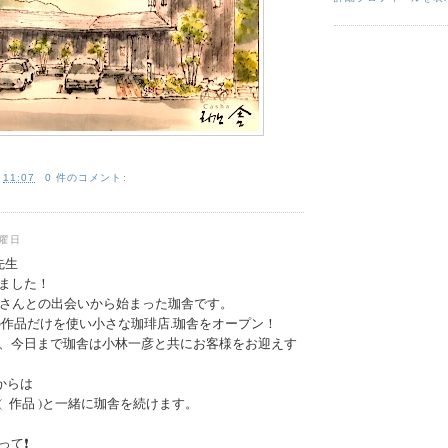
:
11:07
0 件のコメント:
金曜日
先生
ました！
彦さんとの出会いから始まった珈舎です。
の作品だけを使い小さな珈琲店.珈舎をオープン！
、今日まで珈舎は小林一彦と共にお客様をお迎えす
時からは
 作品 )と一緒に珈舎を続けます。
て❗️