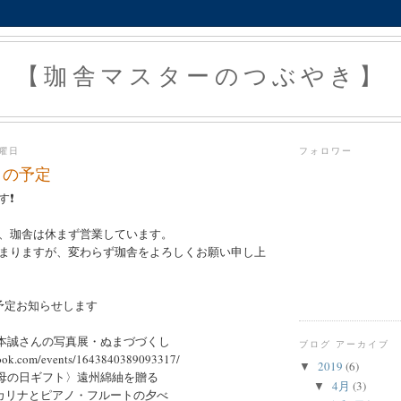
【珈舎マスターのつぶやき】
火曜日
フォロワー
月の予定
❗️
、珈舎は休まず営業しています。
まりますが、変わらず珈舎をよろしくお願い申し上
予定お知らせします
で山本誠さんの写真展・ぬまづづくし
ブログ アーカイブ
book.com/events/1643840389093317/
2019
(6)
▼
で〈母の日ギフト〉遠州綿紬を贈る
4月
(3)
▼
) オカリナとピアノ・フルートの夕べ