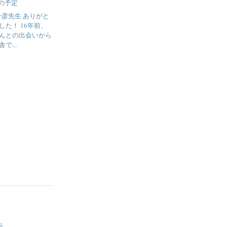
月の予定
一彦先生 ありがと
した！ 16年前、
んとの出会いから
で...
示