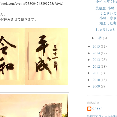
令和 元年 5
book.com/events/533004743893253/?ti=icl
染絵窯 小林
うございま
せん。
小林一彦さ
日)お休みさせて頂きます。
始まった珈舎
しゃりしゃり
3月
(3)
►
2015
(12)
►
2014
(19)
►
2013
(23)
►
2012
(18)
►
2011
(7)
►
2010
(13)
►
2009
(8)
►
自己紹介
CASYA
詳細プロフィールを表