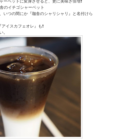
ャーベットに変身させると、更に美味さ倍増❗️
珈舎のイチゴシャーベット
、いつの間にか『珈舎のシャリシャリ』と名付けら
アイスカフェオレ』も❗️
い。