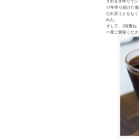
それを手作りでシ
15年作り続けた
だれ言うともなく
れた。
そして、2段重ね『
一度ご賞味くださ